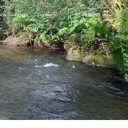
nca
Fincas
Contacto
654 316 269